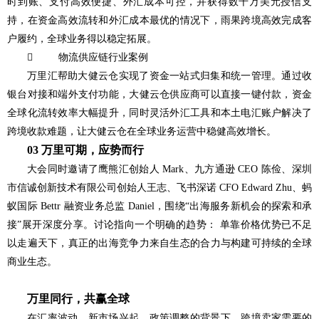
时到账、支付高效便捷、外汇成本可控，并获得数千万美元授信支
持，在资金高效流转和外汇成本最优的情况下，雨果跨境高效完成客
户履约，全球业务得以稳定拓展。
 物流供应链行业案例
万里汇帮助大健云仓实现了资金一站式归集和统一管理。通过收
银台对接和端外支付功能，大健云仓供应商可以直接一键付款，资金
全球化流转效率大幅提升，同时灵活外汇工具和本土电汇账户解决了
跨境收款难题，让大健云仓在全球业务运营中稳健高效增长。
03 万里可期，应势而行
大会同时邀请了鹰熊汇创始人 Mark、九方通逊 CEO 陈俭、深圳
市信诚创新技术有限公司创始人王志、飞书深诺 CFO Edward Zhu、蚂
蚁国际 Bettr 融资业务总监 Daniel，围绕“出海服务新机会的探索和承
接”展开深度分享。讨论指向一个明确的趋势： 单靠价格优势已不足
以走遍天下，真正的出海竞争力来自生态的合力与构建可持续的全球
商业生态。
万里同行，共赢全球
在汇率波动、新市场兴起、政策调整的背景下，跨境卖家需要的