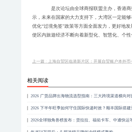
是次论坛由全球商报联盟主办，香港商报
示，未来在国家的大力支持下，大湾区一定能够
优化“过境免签”政策等方面全面发力，更好地
使区内旅遊经济不断向着新型化、智慧化、个性
上一篇 : 上海自贸区临港新片区：开展自贸账户本外币
相关阅读
2026 广货品牌出海物流选型指南：三大跨境渠道横向对
解码顺丰国际综合供应链优势
2026 下半年旺季如何守住国际快递时效？顺丰国际搭建
美稳定跨境供应链
2026全球独角兽榜发布：货拉拉、福佑卡车、中通快运等
家中国物流企业上榜