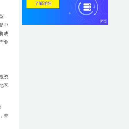
型，
是中
将成
产业
投资
地区
梯
，未