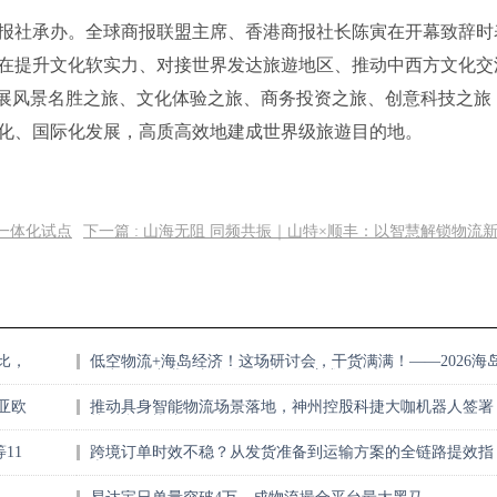
社承办。全球商报联盟主席、香港商报社长陈寅在开幕致辞时
在提升文化软实力、对接世界发达旅遊地区、推动中西方文化交
发展风景名胜之旅、文化体验之旅、商务投资之旅、创意科技之旅
化、国际化发展，高质高效地建成世界级旅遊目的地。
一体化试点
下一篇 : ​山海无阻 同频共振｜山特×顺丰：以智慧解锁物流
比，
低空物流+海岛经济！这场研讨会，干货满满！——2026海
低空物流产业创新发展研讨会在沪成功举办
亚欧
推动具身智能物流场景落地，神州控股科捷大咖机器人签署
战略合作协议
11
跨境订单时效不稳？从发货准备到运输方案的全链路提效指
南