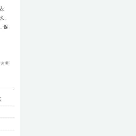
表
流、
，促
新速度
岛