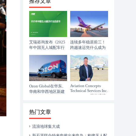
推荐文章
艾瑞咨询发布《2025
连续多年稳居前三！
年中国无人城配车行
跨越速运凭什么成为
业白皮书》
行业破风者？
Aviation Concepts
Ozon Global在华东、
Technical Services Inc.
华南和华西地区新建
（ACTSI） 获批湾流
四个履约中心
GVII-G500/G600 机型
热门文章
流浪地球集大成
新石器联合特来电推出来电岛：构建无人配