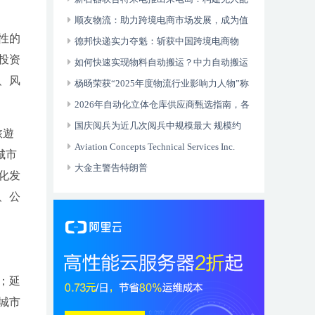
送全域生态
顺友物流：助力跨境电商市场发展，成为值
性的
得信赖的国际物流合作伙伴
德邦快递实力夺魁：斩获中国跨境电商物
投资
流“头程物流标杆企业”奖项
如何快速实现物料自动搬运？中力自动搬运
、风
车开箱即用快速智能升级
杨旸荣获“2025年度物流行业影响力人物”称
号
2026年自动化立体仓库供应商甄选指南，各
行业优质厂家推荐与选型要点
国庆阅兵为近几次阅兵中规模最大 规模约
旅遊
1.5万人
Aviation Concepts Technical Services Inc.
城市
（ACTSI） 获批湾流 GVII-G500/G600 机型
大金主警告特朗普
化发
、公
；延
城市